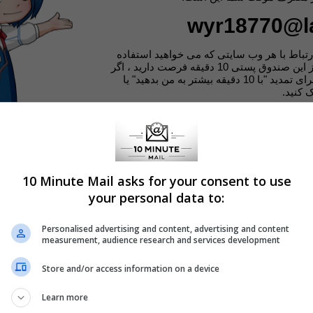
wyr18770@l
ارتباط با هر وب سایتی که می خواهید استفاده
کنید. برای استفاده از این صندوق پستی 10 دقیقه فرصت دارید ، اگر
زمان کافی نیست ، برای تمدید "با 10 دقیقه بیشتر به من بدهید" یا
"ک کنید
 سرویس شما باید کوکی و جاوا اسکریپت را فعال
برای ثبت شناسه جلسه و ترجیح زبان شما است
علاوه بر ویجت وب سایت شخص ثالث: Addthis ، Adsense ، Analytics
ت شخصی شما را به اشخاص ثالث نمی دهیم یا برای
فاده نمی کنیم
10 Minute Mail asks for your consent to use
your personal data to:
ل کنید
Personalised advertising and content, advertising and content
measurement, audience research and services development
Store and/or access information on a device
Learn more