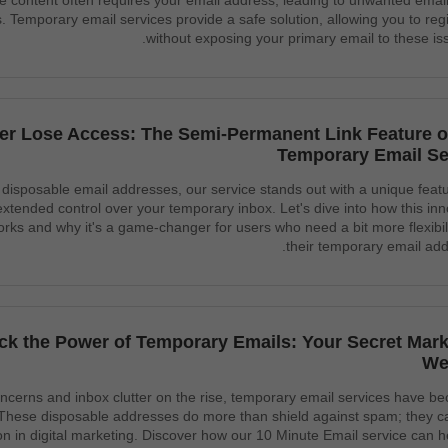
e content often requires your email address, leading to unwanted email
ks. Temporary email services provide a safe solution, allowing you to reg
without exposing your primary email to these is
er Lose Access: The Semi-Permanent Link Feature o
Temporary Email Se
f disposable email addresses, our service stands out with a unique featu
extended control over your temporary inbox. Let's dive into how this inn
works and why it's a game-changer for users who need a bit more flexibili
their temporary email add
ck the Power of Temporary Emails: Your Secret Mark
We
oncerns and inbox clutter on the rise, temporary email services have b
 These disposable addresses do more than shield against spam; they c
n in digital marketing. Discover how our 10 Minute Email service can h