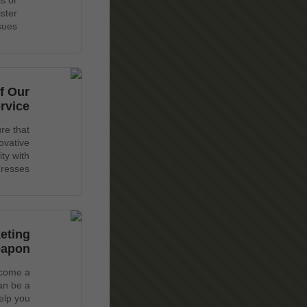
s or
ister
sues.
f Our
rvice
re that
ovative
ty with
resses.
eting
apon
ecome a
an be a
elp you