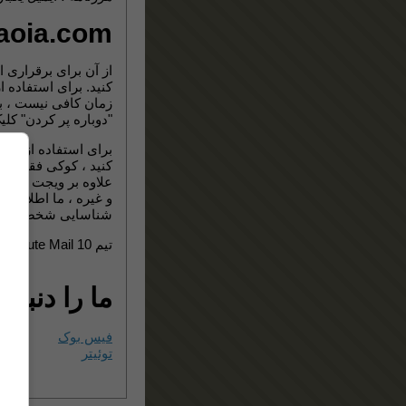
aoia.com
از آن برای برقراری 
دوباره پر کردن" کلی.
برای استفاده از این
کنید ، کوکی فقط  ،
و غیره ، ما اطلاعا
شناسایی شخصی است.
تیم 10 Minute Mail
ما را دنبا :
فیس بوک
توئیتر