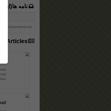
نامه ها(این)
reply@10minutemail.net
ar Articles
10 Minute Mail: Instant Registration Solution
nute
most
ion.
ail