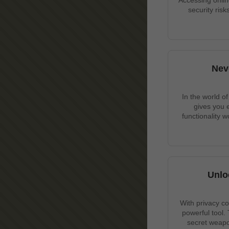
Accessing onlin
security ris
Nev
In the world o
gives you 
functionality 
Unlo
With privacy c
powerful tool.
secret weapo