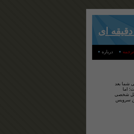
ترجمه
درباره
10minutemai
 داشت؛ اما
 دارید ایمیل شخصی
ین سرویس