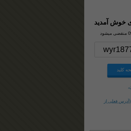
منقضی میشود
0
ه کلید
ن
(آدرس فعلی از