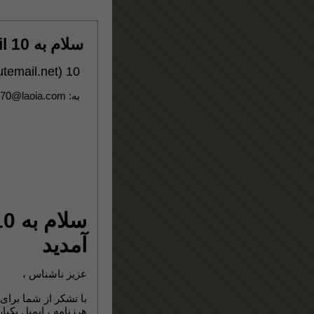
سلام به 10 Minute Mail خوش آمدید
temail.net
)
10 Minute Mail (
70@laoia.com
به:
آمدید
عزیز ناشناس ،
هرزنامه ، ایمیل ی: