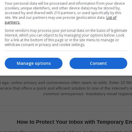
Your personal data will be processed and information from your device
باکس
(cookies, unique identifiers, and other device data) may be stored by,
accessed by and shared with 210 partners, or used specifically by this
site. We and our partners may use precise geolocation data.
List of
از
موضوع
partners.
Some vendors may process your personal data on the basis of legitimate
همین حالا
سلام به 10 Minute Mail خوش آمدید
no-
interest, which you can object to by managing your options below. Look
for a link at the bottom of this page or in the site menu to manage or
withdraw consent in privacy and cookie settings.
Popul
Manage options
Consent
tal age, online privacy and convenience often seem at odds. Enter 10 Mi
service that offers a quick and efficient solution to one of the internet's 
common annoyances: mandatory email registrat
How to Protect Your Inbox with Temporary Em