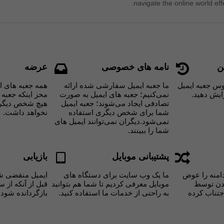
navigate the online world effe
ن
نامه های خصوصی
عرضه
س جعبه ایمیل
ما جعبه ایمیل سفارشی شده ارائه
همه جعبه های ا
نمی‌کنیم؛ جعبه های ایمیل به صورت
محز اینکه جعب،
تصادفی ایجاد می‌شوند؛ جعبه ایمیل
هیچ شخص دیگر
شما برای شخص دیگری استفاده
نخواهد داشت.
نمی‌شود.دیگران نمی‌توانند ایمیل های
شما را ببینند.
پشتیبانی موبایل
بازیابی
 نام دامنه را عوض
ما یک وب سایت برای دستگاه های
ایمیل منقضی ش
شدن توسط
موبایل معرفی کردیم تا شما هم بتوانید
قبل از آنکه ا،
جتناب کرده
به راحتی از خدمات ما استفاده کنید.
بازگردانده شود