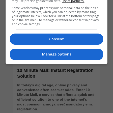
may use precise geolocation data.
List of partners.
Some vendors may process your personal data on the basis
of legitimate interest, which you can object to by managing
your options below. Look for a link at the bottom of this page
or in the site menu to manage or withdraw consent in privacy
and cookie settings.
Consent
Manage options
10 Minute Mail: Instant Registration
Solution
In today's digital age, online privacy and
convenience often seem at odds. Enter 10
Minute Mail, a service that offers a quick and
efficient solution to one of the internet's
most common annoyances: mandatory email
registration.