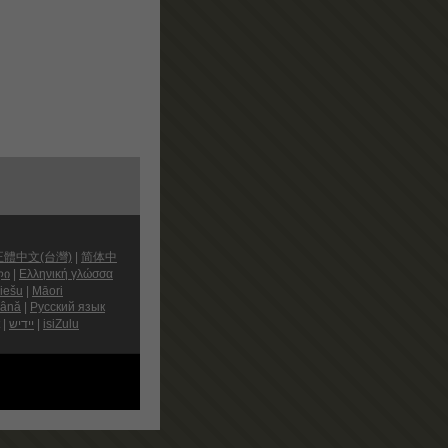
正體中文(台灣)
|
简体中
ლი
|
Ελληνική γλώσσα
iešu
|
Māori
ână
|
Русский язык
|
יידיש
|
isiZulu