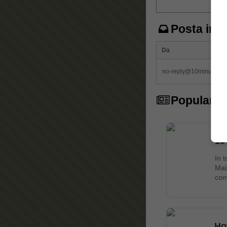
Posta in a
Da
no-reply@10minutemail
Popular Ar
10
In 
Mai
com
Ho