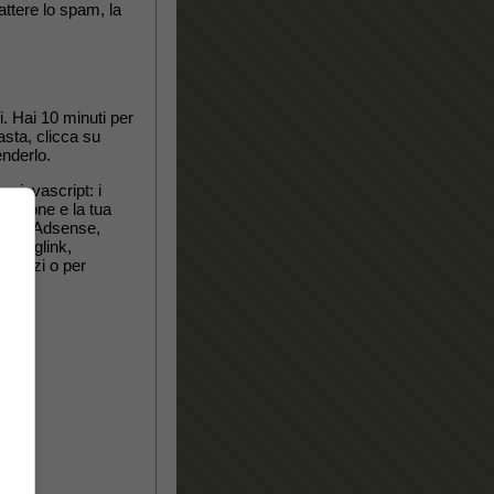
ttere lo spam, la
. Hai 10 minuti per
asta, clicca su
enderlo.
e javascript: i
essione e la tua
dthis, Adsense,
e, Viglink,
a terzi o per