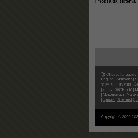
rimossa dal sistema.
Choose language:
English
|
Afrikaans
|
S
文(中国)
|
Hrvatski
|
Če
|
עִבְרִית
|
हिंदी(Hindī)
|
M
|
Македонски
|
Malay
|
српски
|
Slovenský j
Copyright © 2009-20