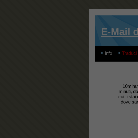
E-Mail 
Info
Traduci
10minut
minuti, do
cui ti sta
dove sarà