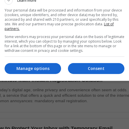
Learn more
Your personal data will be processed and information from your device
(cookies, unique identifiers, and other device data) may be stored by,
rrivo
accessed by and shared with 210 partners, or used specifically by this
site. We and our partners may use precise geolocation data.
List of
partners.
Oggetto
Data
Some vendors may process your personal data on the basis of legitimate
.net
Ciao, benvenuto in 10 Minute Mail
adesso
interest, which you can object to by managing your options below. Look
for a link at the bottom of this page or in the site menu to manage or
withdraw consent in privacy and cookie settings.
ticles
Manage options
Consent
 Minute Mail: Instant Registration Solution
today's digital age, online privacy and convenience often seem at odds.
l, a service that offers a quick and efficient solution to one of the intern
mon annoyances: mandatory email registration.
w to Protect Your Inbox with Temporary Email