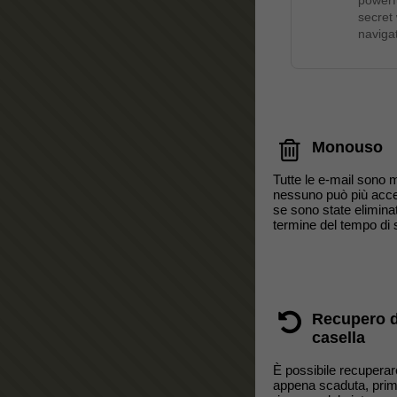
powerf
secret
navigat
Monouso
Tutte le e-mail sono
nessuno può più acc
se sono state eliminat
termine del tempo di
Recupero d
casella
È possibile recuperare
appena scaduta, prim