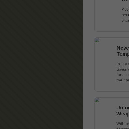
Acc
secu
wit
Neve
Temp
In the
gives 
functi
their 
Unlo
Wea
With p