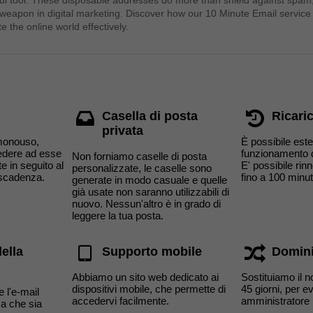
ul tool. These disposable addresses do more than shield against spam
 weapon in digital marketing. Discover how our 10 Minute Email service
e the online world effectively.
Casella di posta
Ricari
privata
 monouso,
È possibile este
edere ad esse
funzionamento d
Non forniamo caselle di posta
e in seguito al
E' possibile ri
personalizzate, le caselle sono
 scadenza.
fino a 100 minut
generate in modo casuale e quelle
già usate non saranno utilizzabili di
nuovo. Nessun'altro è in grado di
leggere la tua posta.
ella
Supporto mobile
Domini
Abbiamo un sito web dedicato ai
Sostituiamo il 
dispositivi mobile, che permette di
45 giorni, per e
 l'e-mail
accedervi facilmente.
amministratore 
a che sia