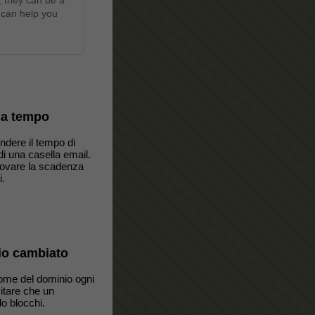
; they can be a
 can help you
ca tempo
ndere il tempo di
i una casella email.
nnovare la scadenza
i.
o cambiato
nome del dominio ogni
vitare che un
lo blocchi.