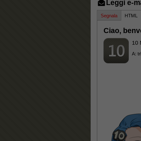
Leggi e-ma
Segnala
HTML
Ciao, benv
10 
A:
t