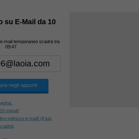
 su E-Mail da 10
o e-mail temporaneo scadrà tra
09:46
pia negli appunti.
pagina.
10 minuti!
o indirizzo e-mail! (Il tuo
 scadrà)