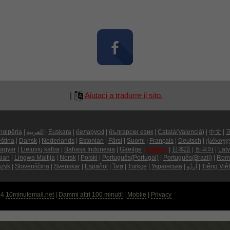
|
Aiutaci a tradurre il sito.
hqipëria
|
العربية
|
Euskara
|
беларускі
|
български език
|
Català(Valencià)
|
中文
|
ština
|
Dansk
|
Nederlands
|
Estonian
|
Fârsi
|
Suomi
|
Français
|
Deutsch
|
ქართუ
agyar
|
Lietuvių kalba
|
Bahasa Indonesia
|
Gaeilge
|
Italiano
|
日本語
|
한국어
|
Latv
sian
|
Lingwa Maltija
|
Norsk
|
Polski
|
Português(Portugal)
|
Português(Brazil)
|
Rom
azyk
|
Slovenščina
|
Svenskar
|
Español
|
ไทย
|
Türkçe
|
Українська
|
اُردُو
|
Tiếng Việt
24
10minutemail.net
|
Dammi altri 100 minuti!
|
Mobile
|
Privacy