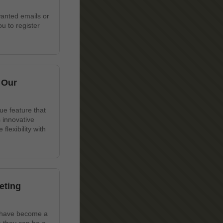
wanted emails or
u to register
 Our
ue feature that
 innovative
lexibility with
eting
s have become a