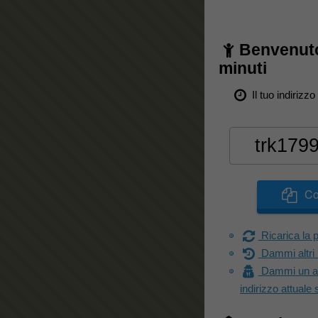
Benvenuto
minuti
Il tuo indirizz
Co
Ricarica la 
Dammi altri 
Dammi un altr
indirizzo attuale