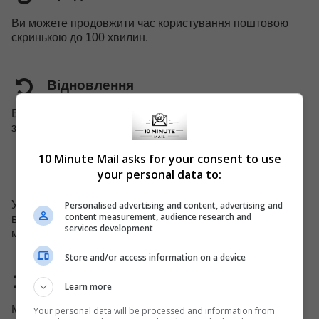
Ви можете продовжити час користування поштовою
скринькою до 100 хвилин.
Відновлення
Ви можете відновити поштову скриньку, час дії якої
закінчився, перш ніж вона буде вилучена системою.
10 Minute Mail asks for your consent to use
your personal data to:
Підтримка мобільних пристроїв
У нас є спеціальний веб-сайт для мобільних пристроїв,
Personalised advertising and content, advertising and
content measurement, audience research and
ви можете легко скористатися нашими послугами на
services development
мобільному пристрої.
Store and/or access information on a device
Домен змінено
Learn more
Ми змінюємо доменне ім'я кожні 45 днів, щоб уникнути
Your personal data will be processed and information from