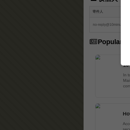
寄件人
no-reply@10minutemail
Popular Ar
10
In 
Mai
com
Ho
Acc
secu