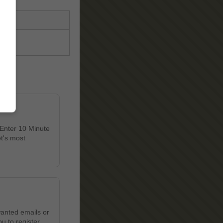
 Enter 10 Minute
et's most
wanted emails or
u to register