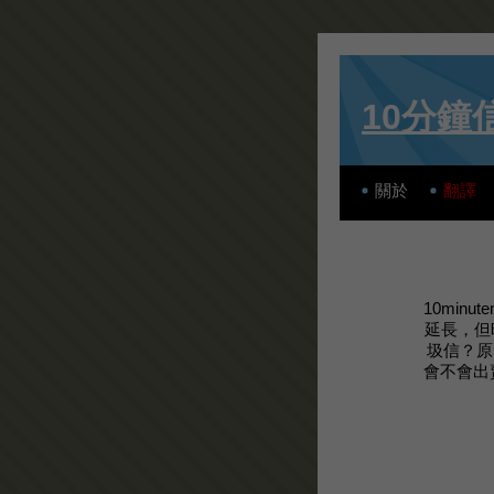
10分鐘
關於
翻譯
10min
延長，但
圾信？原
會不會出