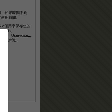
用，如果時間不夠
展使用時間。
ookie僅用來保存您的
dthis、
ter、Uservoice...
於身分辨識。