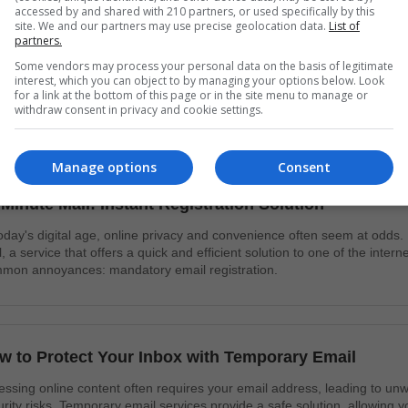
accessed by and shared with 210 partners, or used specifically by this
site. We and our partners may use precise geolocation data.
List of
主旨
收件日期
partners.
Some vendors may process your personal data on the basis of legitimate
.net
嗨，歡迎來到10分鐘信箱
剛才
interest, which you can object to by managing your options below. Look
for a link at the bottom of this page or in the site menu to manage or
withdraw consent in privacy and cookie settings.
ticles
Manage options
Consent
 Minute Mail: Instant Registration Solution
today's digital age, online privacy and convenience often seem at odds.
l, a service that offers a quick and efficient solution to one of the intern
mon annoyances: mandatory email registration.
w to Protect Your Inbox with Temporary Email
essing online content often requires your email address, leading to un
rity risks. Temporary email services provide a safe solution, allowing yo