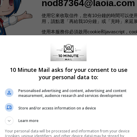
nod87364@laoia.com
使用它來收取信件，您有10分鐘的時間可以使
用，請點選「再給我10分鐘」或「充時」來延
使用本服務你必須啟用cookie和javascript，c
session id和語言參數，除了以下第三方服務：Ad
Adsense、Analytics、Facebook、Google+、Twit
等我們不會將您的個人資訊交付於他人，或用
10 Minute Mail 小組
10 Minute Mail asks for your consent to use
your personal data to:
跟隨我們：
Personalised advertising and content, advertising and content
Facebook
measurement, audience research and services development
Twitter
Google+
Store and/or access information on a device
Learn more
Your personal data will be processed and information from your device
(cookies, unique identifiers, and other device data) may be stored by,