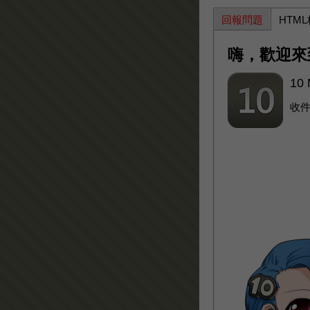
回報問題
HTM
嗨，歡迎來
10 
收件