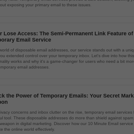
hout exposing your primary email to these issues.
r Lose Access: The Semi-Permanent Link Feature of
orary Email Service
 world of disposable email addresses, our service stands out with a uniq
you extended control over your temporary inbox. Let's dive into how this
onality works and why it's a game-changer for users who need a bit more f
temporary email addresses.
ck the Power of Temporary Emails: Your Secret Mark
pon
rivacy concerns and inbox clutter on the rise, temporary email service
ul tool. These disposable addresses do more than shield against spam
 weapon in digital marketing. Discover how our 10 Minute Email service
e the online world effectively.