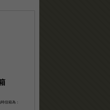
箱
臨時信箱為：