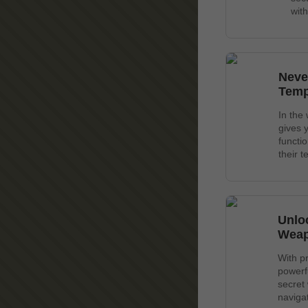
wit
Neve
Temp
In the
gives 
functi
their 
Unlo
Wea
With p
powerf
secret
navigat