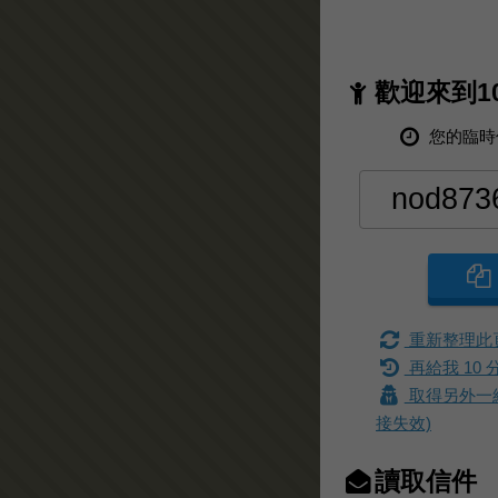
歡迎來到1
您的臨時
重新整理此
再給我 10 
取得另外一
接失效)
讀取信件