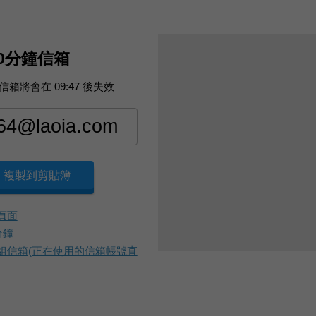
0分鐘信箱
信箱將會在
09:46
後失效
複製到剪貼簿
頁面
分鐘
組信箱(正在使用的信箱帳號直