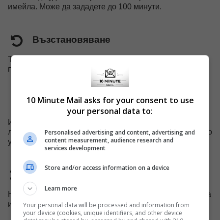
имейла. Може да зададете до 100 минути.
Възстановяване
Току-що изтрития ви имейл може да бъде възстановен,
преди напълно да е премахнат от системата.
10 Minute Mail asks for your consent to use
Мобилна поддръжка
your personal data to:
Имаме специален уебсайт за мобилни устройства,
лесно можете да използвате нашите услуги на мобилно
Personalised advertising and content, advertising and
content measurement, audience research and
устройство.
services development
Store and/or access information on a device
Домейнът е променен
Learn more
Ние заменяме името на домейна на всеки 45 дни, за да
избегнем блокиране на нашия домейн.
Your personal data will be processed and information from
your device (cookies, unique identifiers, and other device