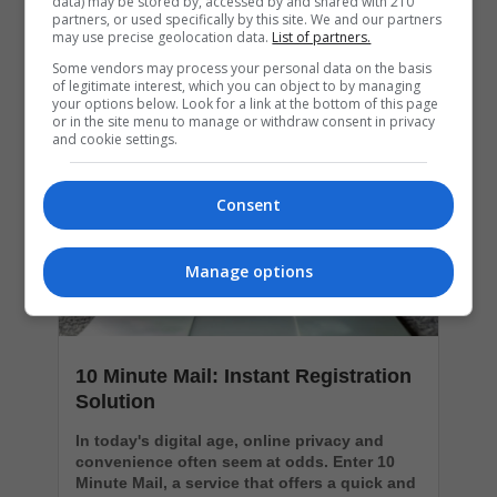
data) may be stored by, accessed by and shared with 210
partners, or used specifically by this site. We and our partners
may use precise geolocation data.
List of partners.
Popular Articles
Some vendors may process your personal data on the basis
of legitimate interest, which you can object to by managing
your options below. Look for a link at the bottom of this page
or in the site menu to manage or withdraw consent in privacy
and cookie settings.
Consent
Manage options
10 Minute Mail: Instant Registration
Solution
In today's digital age, online privacy and
convenience often seem at odds. Enter 10
Minute Mail, a service that offers a quick and