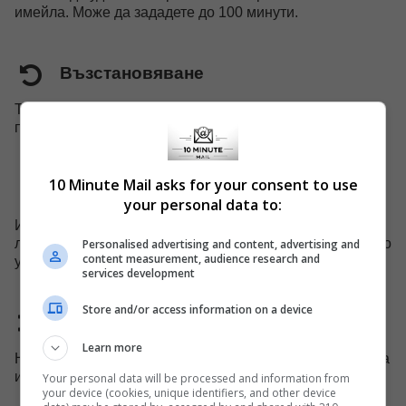
имейла. Може да зададете до 100 минути.
Възстановяване
Току-що изтрития ви имейл може да бъде възстановен,
преди напълно да е премахнат от системата.
10 Minute Mail asks for your consent to use
Мобилна поддръжка
your personal data to:
Имаме специален уебсайт за мобилни устройства,
лесно можете да използвате нашите услуги на мобилно
Personalised advertising and content, advertising and
content measurement, audience research and
устройство.
services development
Store and/or access information on a device
Домейнът е променен
Learn more
Ние заменяме името на домейна на всеки 45 дни, за да
избегнем блокиране на нашия домейн.
Your personal data will be processed and information from
your device (cookies, unique identifiers, and other device