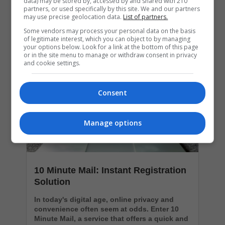
data) may be stored by, accessed by and shared with 210
partners, or used specifically by this site. We and our partners
may use precise geolocation data.
List of partners.
Popular Articles
Some vendors may process your personal data on the basis
of legitimate interest, which you can object to by managing
your options below. Look for a link at the bottom of this page
or in the site menu to manage or withdraw consent in privacy
and cookie settings.
Consent
Manage options
10 Minute Mail: Instant Registration
Solution
In today's digital age, online privacy and
convenience often seem at odds. Enter 10
Minute Mail, a service that offers a quick and