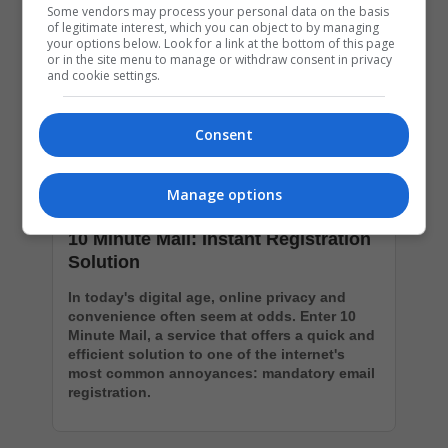
Some vendors may process your personal data on the basis
of legitimate interest, which you can object to by managing
your options below. Look for a link at the bottom of this page
or in the site menu to manage or withdraw consent in privacy
and cookie settings.
Consent
Manage options
10 Minute Mail: Instant Registration
Solution
In today's digital age, online privacy and
convenience often seem at odds. Enter 10
Minute Mail, a service that offers a quick and
efficient solution to one of the internet's
most common annoyances: mandatory email
registration.