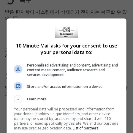
복구
받은 편지함이 시스템에서 삭제되기 전까지는 복구할 수 있
습니다.
모바일 지원
10 Minute Mail asks for your consent to use
모바일 장치를 위한 전용 웹 사이트에서 10분 메일을 더 편
your personal data to:
하게 사용할 수 있습니다.
Personalised advertising and content, advertising and
content measurement, audience research and
services development
도메인 변경
Store and/or access information on a device
일부 시스템에서 도메인이 차단될 수 있으므로 매 45일마다
도메인을 교체합니다.
Learn more
Your personal data will be processed and information from
your device (cookies, unique identifiers, and other device
Popular Articles
data) may be stored by, accessed by and shared with 210
partners, or used specifically by this site. We and our partners
may use precise geolocation data.
List of partners.