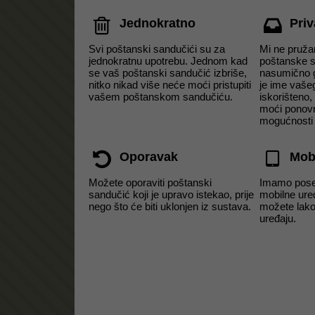
Jednokratno
Priv
Svi poštanski sandučići su za
Mi ne pruža
jednokratnu upotrebu. Jednom kad
poštanske s
se vaš poštanski sandučić izbriše,
nasumično g
nitko nikad više neće moći pristupiti
je ime vaše
vašem poštanskom sandučiću.
iskorišteno,
moći ponovno
mogućnosti p
Oporavak
Mob
Možete oporaviti poštanski
Imamo pose
sandučić koji je upravo istekao, prije
mobilne ure
nego što će biti uklonjen iz sustava.
možete lako 
uređaju.