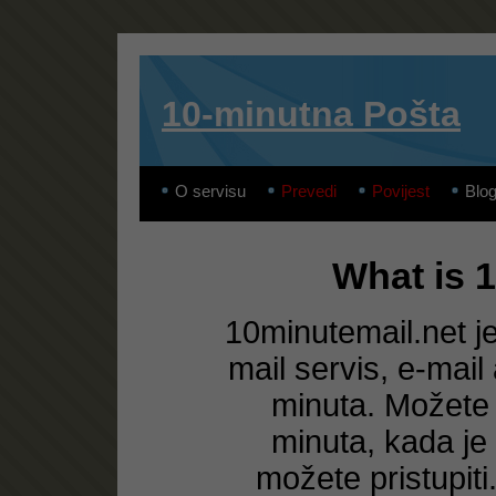
10-minutna Pošta
O servisu
Prevedi
Povijest
Blo
What is 
10minutemail.net j
mail servis, e-mail
minuta. Možete p
minuta, kada je
možete pristupiti