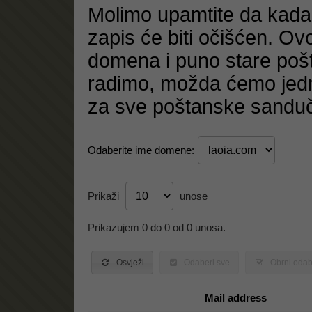
Molimo upamtite da kada
zapis će biti očišćen. O
domena i puno stare poš
radimo, možda ćemo jedn
za sve poštanske sanduč
Odaberite ime domene:
Prikaži
unose
Prikazujem 0 do 0 od 0 unosa.
Osvježi
Odaberi sve
Obrni odab
Mail address