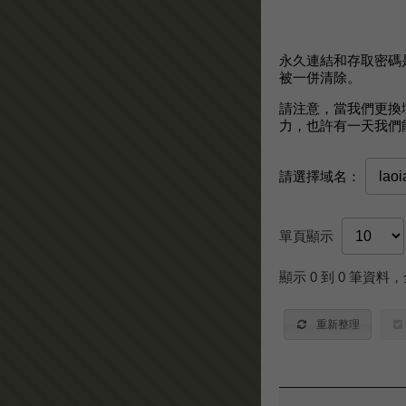
永久連結和存取密碼
被一併清除。
請注意，當我們更換
力，也許有一天我們
請選擇域名：
單頁顯示
顯示 0 到 0 筆資料，
重新整理