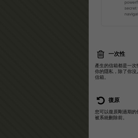
powerf
secret
navigat
一次性
產生的信箱都是一次
你的隱私，除了你沒
信箱。
復原
您可以復原剛過期的
被系統刪除前。