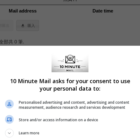
Mail address
Date time
部匯出
匯入
全部共 0 筆.
ticles
10 Minute Mail asks for your consent to use
your personal data to:
 Minute Mail: Instant Registration Solution
today's digital age, online privacy and convenience often seem at odds.
Personalised advertising and content, advertising and content
l, a service that offers a quick and efficient solution to one of the intern
measurement, audience research and services development
mon annoyances: mandatory email registration.
Store and/or access information on a device
Learn more