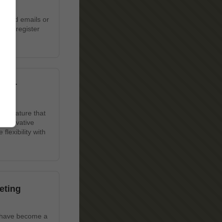
wanted emails or
u to register
 Our
ue feature that
 innovative
lexibility with
eting
s have become a