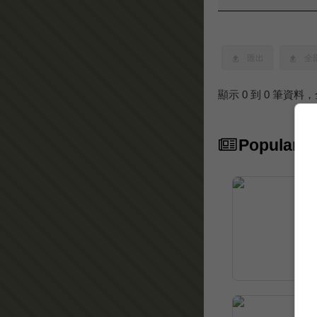
匯出
全
顯示 0 到 0 筆資料，
Popular Ar
10
In 
Mai
com