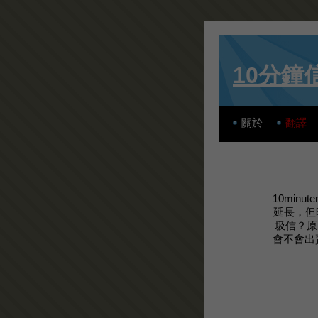
10分鐘
關於
翻譯
10min
延長，但
圾信？原
會不會出