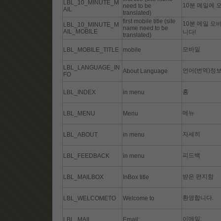
LBL_10_MINUTE_M
10분 메일에 
need to be
AIL
translated)
first mobile title (site
10분 메일 모
LBL_10_MINUTE_M
name need to be
AIL_MOBILE
니다!
translated)
모바일
LBL_MOBILE_TITLE
mobile
LBL_LANGUAGE_IN
언어(번역)정
About Language
FO
홈
LBL_INDEX
in menu
메뉴
LBL_MENU
Menu
자세히
LBL_ABOUT
in menu
피드백
LBL_FEEDBACK
in menu
받은 편지함
LBL_MAILBOX
InBox title
환영합니다.
LBL_WELCOMETO
Welcome to
이메일:
LBL_MAIL
Email: