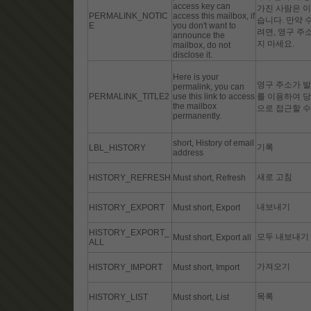
access key can
가진 사람은 이
PERMALINK_NOTIC
access this mailbox, if
습니다. 만약 
E
you don't want to
려면, 영구 주
announce the
지 마세요.
mailbox, do not
disclose it.
Here is your
영구 주소가 발
permalink, you can
PERMALINK_TITLE2
use this link to access
를 이용하여 
the mailbox
으로 접근할 수
permanently.
short, History of email
기록
LBL_HISTORY
address
새로 고침
HISTORY_REFRESH
Must short, Refresh
내보내기
HISTORY_EXPORT
Must short, Export
HISTORY_EXPORT_
모두 내보내기
Must short, Export all
ALL
가져오기
HISTORY_IMPORT
Must short, Import
목록
HISTORY_LIST
Must short, List