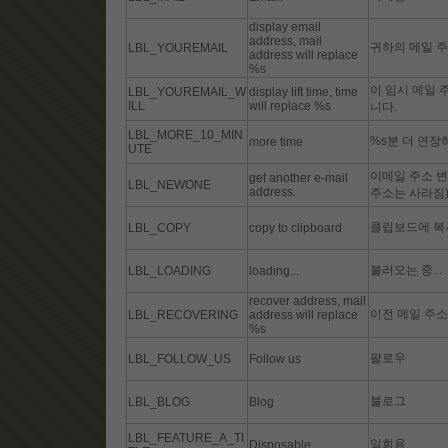
display email
address, mail
귀하의 메일 주
LBL_YOUREMAIL
address will replace
%s
이 임시 메일 
LBL_YOUREMAIL_W
display lift time, time
ILL
will replace %s
니다.
LBL_MORE_10_MIN
%s분 더 연장
more time
UTE
이메일 주소 변
get another e-mail
LBL_NEWONE
address.
주소는 사라짐
클립보드에 복
LBL_COPY
copy to clipboard
불러오는 중...
LBL_LOADING
loading...
recover address, mail
이전 메일 주소를
LBL_RECOVERING
address will replace
%s
팔로우
LBL_FOLLOW_US
Follow us
블로그
LBL_BLOG
Blog
LBL_FEATURE_A_TI
일회용
Disposable