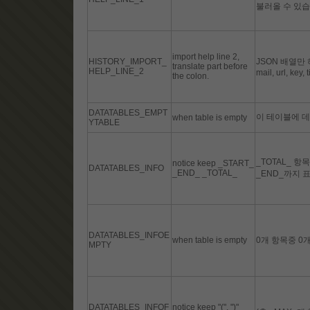
불러올 수 있습
import help line 2,
HISTORY_IMPORT_
JSON 배열만 허용:
translate part before
HELP_LINE_2
mail, url, key, t
the colon.
DATATABLES_EMPT
이 테이블에 
when table is empty
YTABLE
_TOTAL_ 항목
notice keep _START_
DATATABLES_INFO
_END_ _TOTAL_
_END_까지 표
DATATABLES_INFOE
when table is empty
0개 항목중 0개
MPTY
DATATABLES_INFOF
notice keep "(", ")"