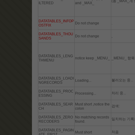
(총 _MAX_개
ILTERED
and _MAX_
DATATABLES_INFOP
Do not change
.
OSTFIX
DATATABLES_THOU
Do not change
,
SANDS
DATATABLES_LENG
notice keep _MENU_
_MENU_ 항목
THMENU
DATATABLES_LOADI
불러오는 중...
Loading...
NGRECORDS
DATATABLES_PROC
처리 중...
Processing...
ESSING
DATATABLES_SEAR
Must short ,notice the
검색:
CH
colon
DATATABLES_ZERO
No matching records
일치하는 기록을
RECODERS
found.
DATATABLES_PAGIN
처음
Must short
ATE_FIRST