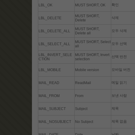
확인
LBL_OK
MUST SHORT, OK
MUST SHORT,
삭제
LBL_DELETE
Delete
MUST SHORT,
모두 삭제
LBL_DELETE_ALL
Delete all
MUST SHORT, Select
모두 선택
LBL_SELECT_ALL
all
LBL_INVERT_SELE
MUST SHORT, Invert
선택 반전
CTION
selection
모바일 버전
LBL_MOBILE
Mobile version
메일 읽기
MAIL_READ
ReadMail
보낸 사람
MAIL_FROM
From
제목
MAIL_SUBJECT
Subject
제목 없음
MAIL_NOSUBJECT
No Subject
날짜
MAIL_DATE
Date