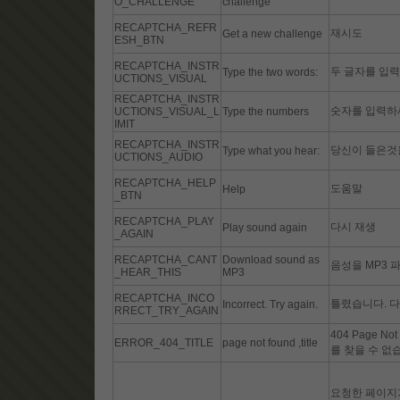
O_CHALLENGE
challenge
RECAPTCHA_REFR
재시도
Get a new challenge
ESH_BTN
RECAPTCHA_INSTR
두 글자를 입력
Type the two words:
UCTIONS_VISUAL
RECAPTCHA_INSTR
숫자를 입력하
UCTIONS_VISUAL_L
Type the numbers
IMIT
RECAPTCHA_INSTR
당신이 들은것
Type what you hear:
UCTIONS_AUDIO
RECAPTCHA_HELP
도움말
Help
_BTN
RECAPTCHA_PLAY
다시 재생
Play sound again
_AGAIN
RECAPTCHA_CANT
Download sound as
음성을 MP3 
_HEAR_THIS
MP3
RECAPTCHA_INCO
틀렸습니다. 다
Incorrect. Try again.
RRECT_TRY_AGAIN
404 Page N
ERROR_404_TITLE
page not found ,title
를 찾을 수 없
요청한 페이지