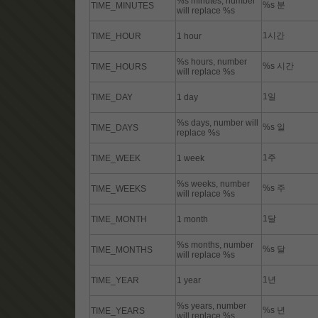
%s minutes, number
%s 분
TIME_MINUTES
will replace %s
1시간
TIME_HOUR
1 hour
%s hours, number
%s 시간
TIME_HOURS
will replace %s
1일
TIME_DAY
1 day
%s days, number will
%s 일
TIME_DAYS
replace %s
1주
TIME_WEEK
1 week
%s weeks, number
%s 주
TIME_WEEKS
will replace %s
1달
TIME_MONTH
1 month
%s months, number
%s 달
TIME_MONTHS
will replace %s
1년
TIME_YEAR
1 year
%s years, number
%s 년
TIME_YEARS
will replace %s