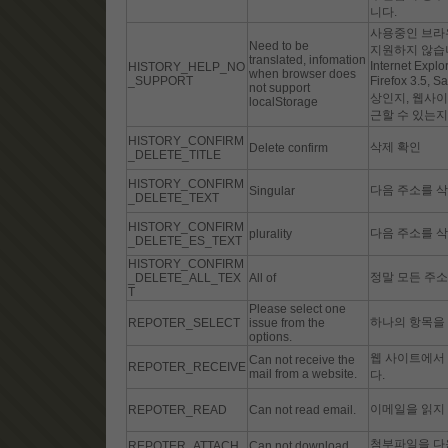
니다.
사용중인 브라
Need to be
지원하지 않습
translated, infomation
Internet Explo
HISTORY_HELP_NO
when browser does
_SUPPORT
Firefox 3.5, S
not support
상인지, 웹사이
localStorage
근할 수 있는지
HISTORY_CONFIRM
삭제 확인
Delete confirm
_DELETE_TITLE
HISTORY_CONFIRM
다음 주소를 
Singular
_DELETE_TEXT
HISTORY_CONFIRM
다음 주소를 
plurality
_DELETE_ES_TEXT
HISTORY_CONFIRM
정말 모든 주
_DELETE_ALL_TEX
All of
T
Please select one
하나의 항목을
REPOTER_SELECT
issue from the
options.
웹 사이트에서
Can not receive the
REPOTER_RECEIVE
mail from a website.
다.
이메일을 읽지
REPOTER_READ
Can not read email.
첨부파일을 다
REPOTER_ATTACH
Can not download