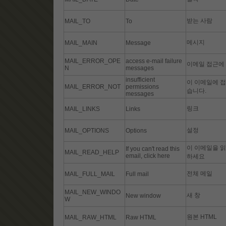
받는 사람
MAIL_TO
To
메시지
MAIL_MAIN
Message
MAIL_ERROR_OPE
access e-mail failure
이메일 접근에
N
messages
insufficient
이 이메일에 접
MAIL_ERROR_NOT
permissions
습니다.
messages
링크
MAIL_LINKS
Links
설정
MAIL_OPTIONS
Options
이 이메일을 읽
If you can't read this
MAIL_READ_HELP
email, click here
하세요
전체 메일
MAIL_FULL_MAIL
Full mail
MAIL_NEW_WINDO
새 창
New window
W
원본 HTML
MAIL_RAW_HTML
Raw HTML