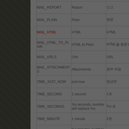
신고
MAIL_REPORT
Report
원문
MAIL_PLAIN
Plain
MAIL_HTML
HTML
HTML
MAIL_HTML_TO_PL
HTML을 원문
HTML to Plain
AIN
MAIL_URLS
Urls
URL
MAIL_ATTACHMENT
첨부 파일
Attachments
S
방금전
TIME_JUST_NOW
just now
1초
TIME_SECOND
1 second
%s seconds, number
%s 초
TIME_SECONDS
will replace %s
1분
TIME_MINUTE
1 minute