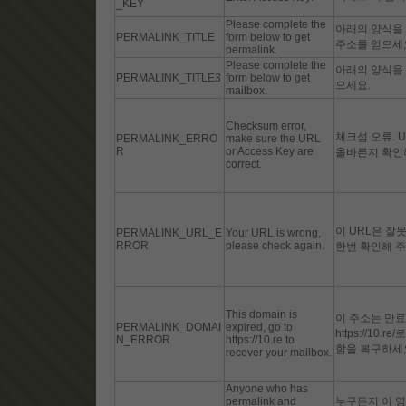
_KEY
Please complete the
아래의 양식을
PERMALINK_TITLE
form below to get
주소를 얻으세
permalink.
Please complete the
아래의 양식을
PERMALINK_TITLE3
form below to get
으세요.
mailbox.
Checksum error,
체크섬 오류. 
PERMALINK_ERRO
make sure the URL
R
or Access Key are
올바른지 확인
correct.
이 URL은 잘
PERMALINK_URL_E
Your URL is wrong,
RROR
please check again.
한번 확인해 주
This domain is
이 주소는 만
PERMALINK_DOMAI
expired, go to
https://10
N_ERROR
https://10.re to
함을 복구하세
recover your mailbox.
Anyone who has
permalink and
누구든지 이 영