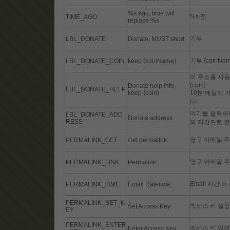
%s ago, time will
%s 전
TIME_AGO
replace %s
기부
LBL_DONATE
Donate, MUST short
기부 {coinNam
LBL_DONATE_COIN
keep {coinName}
이 주소를 사용
{coin}
Donate help info,
LBL_DONATE_HELP
keep {coin}
10분 메일에 
다!
여기를 클릭하여
LBL_DONATE_ADD
Donate address
RESS
의 지갑으로 
영구 이메일 주
PERMALINK_GET
Get permalink.
영구 이메일 주
PERMALINK_LINK
Permalink:
Email 시간 표
PERMALINK_TIME
Email Datetime:
PERMALINK_SET_K
엑세스 키 설정
Set Access Key:
EY
PERMALINK_ENTER
엑세스 키 입력
Enter Access Key: