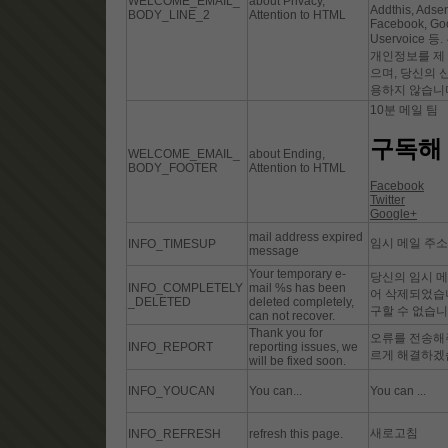
WELCOME_EMAIL_
about Privacy,
Addthis, Adsen
BODY_LINE_2
Attention to HTML
Facebook, Goog
Uservoice
개인정보를 제
으며, 당신의 
용하지 않습니
10분 메일 팀
구독해 
WELCOME_EMAIL_
about Ending,
BODY_FOOTER
Attention to HTML
Facebook
Twitter
Google+
mail address expired
임시 메일 주
INFO_TIMESUP
message
Your temporary e-
당신의 임시 메
INFO_COMPLETELY
mail %s has been
어 삭제되었습니
_DELETED
deleted completely,
구할 수 없습니
can not recover.
Thank you for
오류를 전송해
INFO_REPORT
reporting issues, we
르게 해결하겠
will be fixed soon.
INFO_YOUCAN
You can...
You can ...
새로고침
INFO_REFRESH
refresh this page.