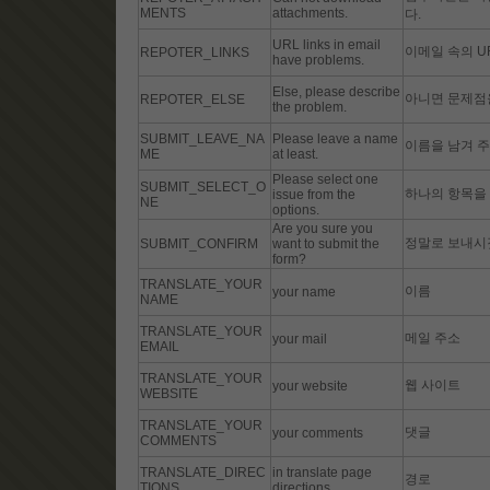
MENTS
attachments.
다.
URL links in email
이메일 속의 U
REPOTER_LINKS
have problems.
Else, please describe
아니면 문제점
REPOTER_ELSE
the problem.
SUBMIT_LEAVE_NA
Please leave a name
이름을 남겨 주
ME
at least.
Please select one
SUBMIT_SELECT_O
하나의 항목을
issue from the
NE
options.
Are you sure you
정말로 보내시
SUBMIT_CONFIRM
want to submit the
form?
TRANSLATE_YOUR
이름
your name
NAME
TRANSLATE_YOUR
메일 주소
your mail
EMAIL
TRANSLATE_YOUR
웹 사이트
your website
WEBSITE
TRANSLATE_YOUR
댓글
your comments
COMMENTS
TRANSLATE_DIREC
in translate page
경로
TIONS
directions