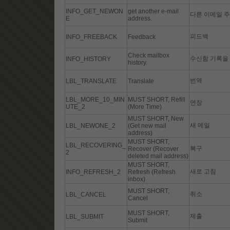
INFO_GET_NEWON
get another e-mail
다른 이메일 주
E
address.
피드백
INFO_FREEBACK
Feedback
Check mailbox
수신함 기록을
INFO_HISTORY
history.
번역
LBL_TRANSLATE
Translate
LBL_MORE_10_MIN
MUST SHORT, Refill
연장
UTE_2
(More Time)
MUST SHORT, New
새 메일
LBL_NEWONE_2
(Get new mail
address)
MUST SHORT,
LBL_RECOVERING_
복구
Recover (Recover
2
deleted mail address)
MUST SHORT,
새로 고침
INFO_REFRESH_2
Refresh (Refresh
inbox)
MUST SHORT,
취소
LBL_CANCEL
Cancel
MUST SHORT,
제출
LBL_SUBMIT
Submit