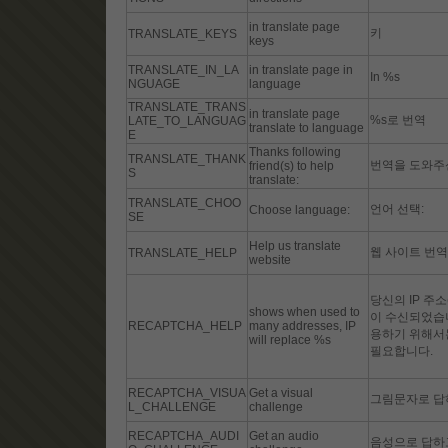
in translate page
키
TRANSLATE_KEYS
keys
TRANSLATE_IN_LA
in translate page in
In %s
NGUAGE
language
TRANSLATE_TRANS
in translate page
%s로 번역
LATE_TO_LANGUAG
translate to language
E
Thanks following
TRANSLATE_THANK
번역을 도와주신
friend(s) to help
S
translate:
TRANSLATE_CHOO
언어 선택:
Choose language:
SE
Help us translate
웹 사이트 번역
TRANSLATE_HELP
website
당신의 IP 주소
shows when used to
이 수신되었습니
RECAPTCHA_HELP
many addresses, IP
용하기 위해서는
will replace %s
필요합니다.
RECAPTCHA_VISUA
Get a visual
그림문자로 답
L_CHALLENGE
challenge
RECAPTCHA_AUDI
Get an audio
음성으로 답하