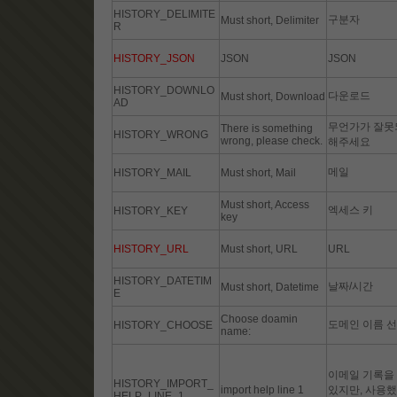
HISTORY_DELIMITE
구분자
Must short, Delimiter
R
HISTORY_JSON
JSON
JSON
HISTORY_DOWNLO
다운로드
Must short, Download
AD
무언가가 잘못
There is something
HISTORY_WRONG
wrong, please check.
해주세요
메일
HISTORY_MAIL
Must short, Mail
Must short, Access
엑세스 키
HISTORY_KEY
key
HISTORY_URL
Must short, URL
URL
HISTORY_DATETIM
날짜/시간
Must short, Datetime
E
Choose doamin
도메인 이름 선
HISTORY_CHOOSE
name:
이메일 기록을 
HISTORY_IMPORT_
import help line 1
있지만, 사용
HELP_LINE_1