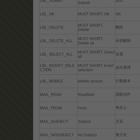
送出
LBL_SUBMIT
Submit
LBL_OK
MUST SHORT, OK
OK
MUST SHORT,
刪除
LBL_DELETE
Delete
MUST SHORT,
全部刪除
LBL_DELETE_ALL
Delete all
MUST SHORT, Select
全選
LBL_SELECT_ALL
all
LBL_INVERT_SELE
MUST SHORT, Invert
反向選擇
CTION
selection
行動版本
LBL_MOBILE
Mobile version
讀取信件
MAIL_READ
ReadMail
寄件人
MAIL_FROM
From
主旨
MAIL_SUBJECT
Subject
無主旨
MAIL_NOSUBJECT
No Subject