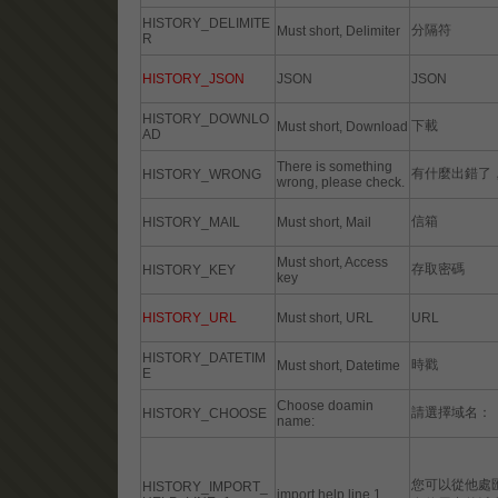
HISTORY_DELIMITE
分隔符
Must short, Delimiter
R
HISTORY_JSON
JSON
JSON
HISTORY_DOWNLO
下載
Must short, Download
AD
There is something
有什麼出錯了
HISTORY_WRONG
wrong, please check.
信箱
HISTORY_MAIL
Must short, Mail
Must short, Access
存取密碼
HISTORY_KEY
key
HISTORY_URL
Must short, URL
URL
HISTORY_DATETIM
時戳
Must short, Datetime
E
Choose doamin
請選擇域名：
HISTORY_CHOOSE
name:
您可以從他處
HISTORY_IMPORT_
import help line 1