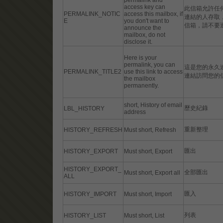
permalink and
access key can
此信箱允許任
PERMALINK_NOTIC
access this mailbox, if
連結的人存取
E
you don't want to
信箱，請不要
announce the
mailbox, do not
disclose it.
Here is your
permalink, you can
這是您的永久
PERMALINK_TITLE2
use this link to access
連結訪問您的
the mailbox
permanently.
short, History of email
歷史紀錄
LBL_HISTORY
address
重新整理
HISTORY_REFRESH
Must short, Refresh
匯出
HISTORY_EXPORT
Must short, Export
HISTORY_EXPORT_
全部匯出
Must short, Export all
ALL
匯入
HISTORY_IMPORT
Must short, Import
列表
HISTORY_LIST
Must short, List