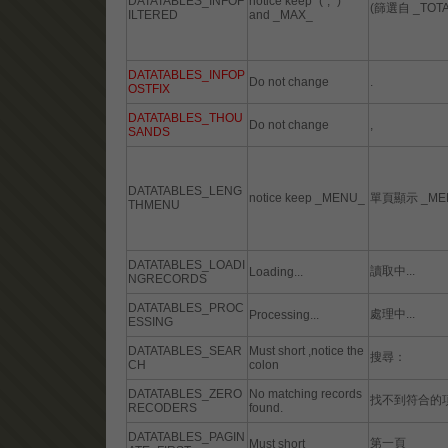
DATATABLES_INFOF
notice keep "(", ")"
(篩選自 _TOT
ILTERED
and _MAX_
DATATABLES_INFOP
Do not change
.
OSTFIX
DATATABLES_THOU
Do not change
,
SANDS
DATATABLES_LENG
notice keep _MENU_
單頁顯示 _ME
THMENU
DATATABLES_LOADI
讀取中...
Loading...
NGRECORDS
DATATABLES_PROC
處理中...
Processing...
ESSING
DATATABLES_SEAR
Must short ,notice the
搜尋：
CH
colon
DATATABLES_ZERO
No matching records
找不到符合的
RECODERS
found.
DATATABLES_PAGIN
第一頁
Must short