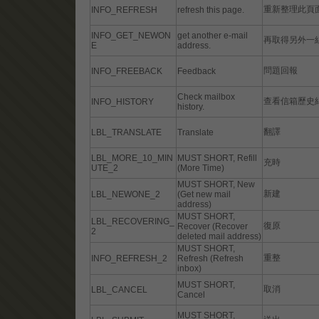
重新整理此頁
INFO_REFRESH
refresh this page.
INFO_GET_NEWON
get another e-mail
再取得另外一
E
address.
問題回報
INFO_FREEBACK
Feedback
Check mailbox
查看信箱歷史
INFO_HISTORY
history.
翻譯
LBL_TRANSLATE
Translate
LBL_MORE_10_MIN
MUST SHORT, Refill
充時
UTE_2
(More Time)
MUST SHORT, New
新建
LBL_NEWONE_2
(Get new mail
address)
MUST SHORT,
LBL_RECOVERING_
復原
Recover (Recover
2
deleted mail address)
MUST SHORT,
重整
INFO_REFRESH_2
Refresh (Refresh
inbox)
MUST SHORT,
取消
LBL_CANCEL
Cancel
MUST SHORT,