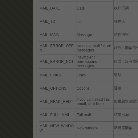
收件日期
MAIL_DATE
Date
收件人
MAIL_TO
To
信件內容
MAIL_MAIN
Message
MAIL_ERROR_OPE
access e-mail failure
錯誤：開啟信
N
messages
insufficient
錯誤：沒有權
MAIL_ERROR_NOT
permissions
messages
連結
MAIL_LINKS
Links
選項
MAIL_OPTIONS
Options
If you can't read this
如果您無法閱
MAIL_READ_HELP
email, click here
信箱已滿
MAIL_FULL_MAIL
Full mail
MAIL_NEW_WINDO
新視窗開啟
New window
W