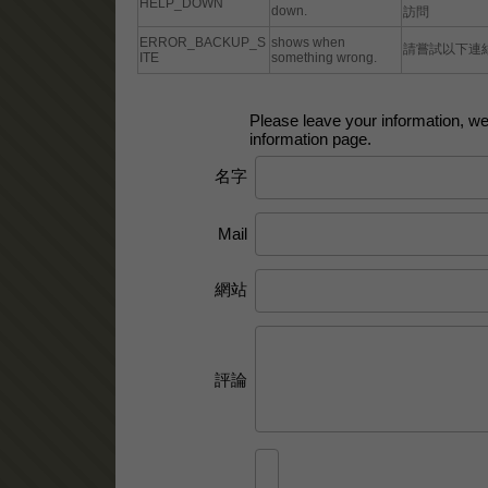
HELP_DOWN
down.
訪問
ERROR_BACKUP_S
shows when
請嘗試以下連
ITE
something wrong.
Please leave your information, we 
information page.
名字
Mail
網站
評論