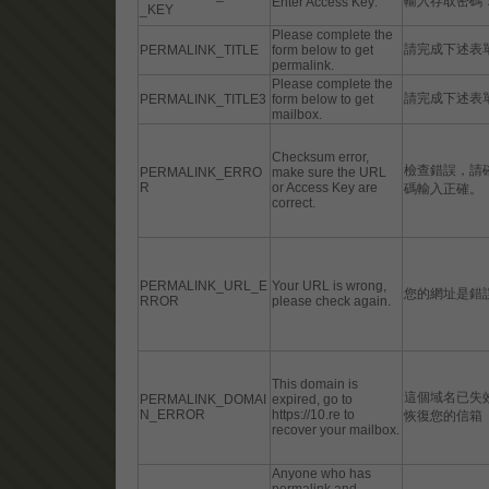
輸入存取密碼
Enter Access Key:
_KEY
Please complete the
請完成下述表
PERMALINK_TITLE
form below to get
permalink.
Please complete the
請完成下述表
PERMALINK_TITLE3
form below to get
mailbox.
Checksum error,
檢查錯誤，請
PERMALINK_ERRO
make sure the URL
R
or Access Key are
碼輸入正確。
correct.
PERMALINK_URL_E
Your URL is wrong,
您的網址是錯
RROR
please check again.
This domain is
這個域名已失效，請到
PERMALINK_DOMAI
expired, go to
N_ERROR
https://10.re to
恢復您的信箱
recover your mailbox.
Anyone who has