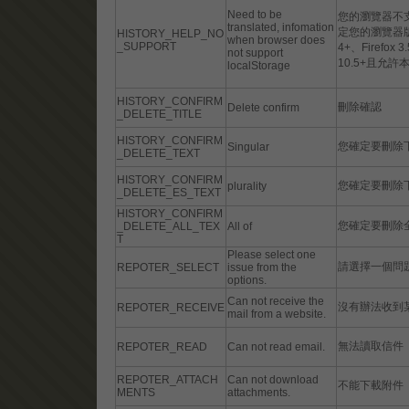
Need to be
您的瀏覽器不支援l
translated, infomation
定您的瀏覽器版高
HISTORY_HELP_NO
when browser does
_SUPPORT
4+、Firefox 3
not support
10.5+且允許本
localStorage
HISTORY_CONFIRM
刪除確認
Delete confirm
_DELETE_TITLE
HISTORY_CONFIRM
您確定要刪除
Singular
_DELETE_TEXT
HISTORY_CONFIRM
您確定要刪除
plurality
_DELETE_ES_TEXT
HISTORY_CONFIRM
您確定要刪除
_DELETE_ALL_TEX
All of
T
Please select one
請選擇一個問
REPOTER_SELECT
issue from the
options.
Can not receive the
沒有辦法收到
REPOTER_RECEIVE
mail from a website.
無法讀取信件
REPOTER_READ
Can not read email.
REPOTER_ATTACH
Can not download
不能下載附件
MENTS
attachments.