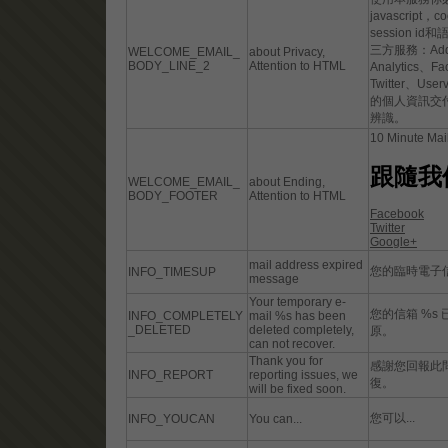
javascript
session 
三方服務：Addt
WELCOME_EMAIL_
about Privacy,
BODY_LINE_2
Attention to HTML
Analytics、F
Twitter、Us
的個人資訊交
辨識。
10 Minute Ma
跟隨我
WELCOME_EMAIL_
about Ending,
BODY_FOOTER
Attention to HTML
Facebook
Twitter
Google+
mail address expired
您的臨時電子
INFO_TIMESUP
message
Your temporary e-
您的信箱 %s
INFO_COMPLETELY
mail %s has been
_DELETED
deleted completely,
原。
can not recover.
Thank you for
感謝您回報此
INFO_REPORT
reporting issues, we
復。
will be fixed soon.
您可以...
INFO_YOUCAN
You can...