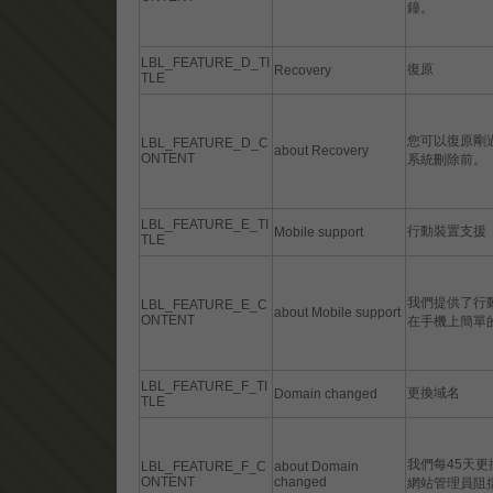
鐘。
LBL_FEATURE_D_TI
復原
Recovery
TLE
您可以復原剛
LBL_FEATURE_D_C
about Recovery
ONTENT
系統刪除前。
LBL_FEATURE_E_TI
行動裝置支援
Mobile support
TLE
我們提供了行
LBL_FEATURE_E_C
about Mobile support
ONTENT
在手機上簡單
LBL_FEATURE_F_TI
更換域名
Domain changed
TLE
我們每45天
LBL_FEATURE_F_C
about Domain
ONTENT
changed
網站管理員阻