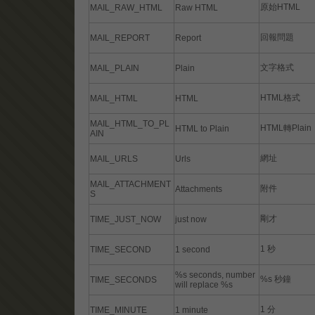
原始HTML
MAIL_RAW_HTML
Raw HTML
回報問題
MAIL_REPORT
Report
文字格式
MAIL_PLAIN
Plain
HTML格式
MAIL_HTML
HTML
MAIL_HTML_TO_PL
HTML轉Plain
HTML to Plain
AIN
網址
MAIL_URLS
Urls
MAIL_ATTACHMENT
附件
Attachments
S
剛才
TIME_JUST_NOW
just now
1 秒
TIME_SECOND
1 second
%s seconds, number
%s 秒鐘
TIME_SECONDS
will replace %s
1 分
TIME_MINUTE
1 minute