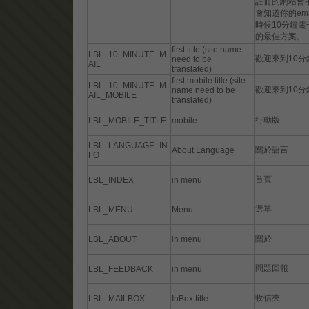
註冊的網站會
會知道你的em
時候10分鐘
的最佳方案。
first title (site name
LBL_10_MINUTE_M
歡迎來到10分
need to be
AIL
translated)
first mobile title (site
LBL_10_MINUTE_M
歡迎來到10
name need to be
AIL_MOBILE
translated)
行動版
LBL_MOBILE_TITLE
mobile
LBL_LANGUAGE_IN
關於語言
About Language
FO
首頁
LBL_INDEX
in menu
選單
LBL_MENU
Menu
關於
LBL_ABOUT
in menu
問題回報
LBL_FEEDBACK
in menu
收信夾
LBL_MAILBOX
InBox title