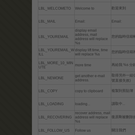
歡迎來到
LBL_WELCOMETO
Welcome to
LBL_MAIL
Email:
Email:
display email
address, mail
您的臨時信箱
LBL_YOUREMAIL
address will replace
%s
LBL_YOUREMAIL_W
display lift time, time
您的臨時信箱
ILL
will replace %s
LBL_MORE_10_MIN
再給我 %s 分
more time
UTE
取得另外一組
get another e-mail
LBL_NEWONE
address.
號直接失效)
複製到剪貼簿
LBL_COPY
copy to clipboard
讀取中...
LBL_LOADING
loading...
recover address, mail
復原剛被刪除
LBL_RECOVERING
address will replace
%s
關注我們
LBL_FOLLOW_US
Follow us