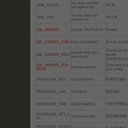
%s years, number
%s 年
TIME_YEARS
will replace %s
%s ago, time will
%s之前
TIME_AGO
replace %s
LBL_DONATE
Donate, MUST short
Donate
LBL_DONATE_COIN
keep {coinName}
Donate {coin
Please use thi
Donate help info,
LBL_DONATE_HELP
donate.
keep {coin}
Thanks for you
LBL_DONATE_ADD
Click here to 
Donate address
RESS
your wallet.
取得固定連結
PERMALINK_GET
Get permalink.
固定連結：
PERMALINK_LINK
Permalink:
Email 時間戳
PERMALINK_TIME
Email Datetime:
PERMALINK_SET_K
設定存取密碼
Set Access Key:
EY
PERMALINK_ENTER