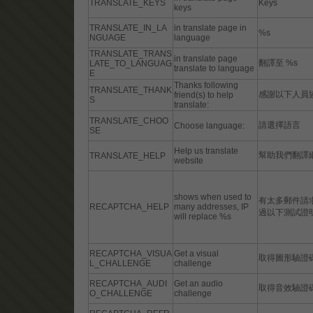
TRANSLATE_KEYS
Keys
keys
TRANSLATE_IN_LA
in translate page in
%s
NGUAGE
language
TRANSLATE_TRANS
in translate page
翻譯至 %s
LATE_TO_LANGUAG
translate to language
E
Thanks following
TRANSLATE_THANK
感謝以下人員
friend(s) to help
S
translate:
TRANSLATE_CHOO
請選擇語言
Choose language:
SE
Help us translate
幫助我們翻譯
TRANSLATE_HELP
website
shows when used to
有太多郵件請求
RECAPTCHA_HELP
many addresses, IP
過以下測試證
will replace %s
RECAPTCHA_VISUA
Get a visual
取得圖形驗證
L_CHALLENGE
challenge
RECAPTCHA_AUDI
Get an audio
取得音效驗證
O_CHALLENGE
challenge