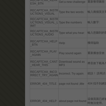
RECAPTCHA_REFR
重新整理圖形
Get a new challenge
ESH_BTN
RECAPTCHA_INSTR
輸入兩個英文單
Type the two words:
UCTIONS_VISUAL
RECAPTCHA_INSTR
輸入數字:
UCTIONS_VISUAL_L
Type the numbers
IMIT
RECAPTCHA_INSTR
輸入您聽到的聲
Type what you hear:
UCTIONS_AUDIO
RECAPTCHA_HELP
獲得協助
Help
_BTN
RECAPTCHA_PLAY
重新播放音效
Play sound again
_AGAIN
RECAPTCHA_CANT
Download sound as
將音效下載為 
_HEAR_THIS
MP3
RECAPTCHA_INCO
錯誤！ 請再試
Incorrect. Try again.
RRECT_TRY_AGAIN
404 找不到網
ERROR_404_TITLE
page not found ,title
這個頁面已經
ERROR_404_HELP
about page not found
時無法使用。