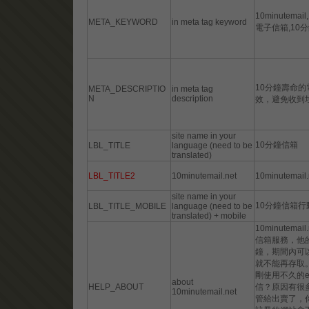
10minutemail
META_KEYWORD
in meta tag keyword
電子信箱,10
10分鐘壽命
META_DESCRIPTIO
in meta tag
N
description
效，避免收到
site name in your
10分鐘信箱
LBL_TITLE
language (need to be
translated)
LBL_TITLE2
10minutemail.net
10minutemail.
site name in your
10分鐘信箱行
LBL_TITLE_MOBILE
language (need to be
translated) + mobile
10minutem
信箱服務，他
鐘，期間內可
就不能再存取
剛使用不久的e
about
HELP_ABOUT
信？原因有很
10minutemail.net
管給出賣了，