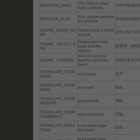
URL links in email
信件中的連結
REPOTER_LINKS
have problems.
Else, please describe
其他(請詳細說
REPOTER_ELSE
the problem.
SUBMIT_LEAVE_NA
Please leave a name
請至少留下名
ME
at least.
Please select one
SUBMIT_SELECT_O
請選擇一個問
issue from the
NE
options.
Are you sure you
你確定要送出
SUBMIT_CONFIRM
want to submit the
form?
TRANSLATE_YOUR
名字
your name
NAME
TRANSLATE_YOUR
your mail
Mail
EMAIL
TRANSLATE_YOUR
網站
your website
WEBSITE
TRANSLATE_YOUR
評論
your comments
COMMENTS
TRANSLATE_DIREC
in translate page
說明
TIONS
directions
in translate page