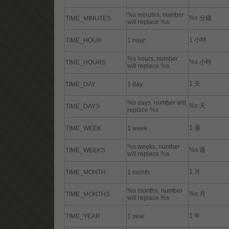
%s minutes, number
%s 分鐘
TIME_MINUTES
will replace %s
1 小時
TIME_HOUR
1 hour
%s hours, number
%s 小時
TIME_HOURS
will replace %s
1 天
TIME_DAY
1 day
%s days, number will
%s 天
TIME_DAYS
replace %s
1 週
TIME_WEEK
1 week
%s weeks, number
%s 週
TIME_WEEKS
will replace %s
1 月
TIME_MONTH
1 month
%s months, number
%s 月
TIME_MONTHS
will replace %s
1 年
TIME_YEAR
1 year