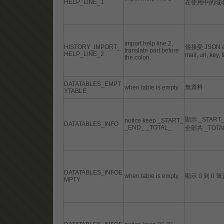
HELP_LINE_1
在使用中的域
import help line 2,
HISTORY_IMPORT_
僅接受 JSON arra
translate part before
HELP_LINE_2
mail, url, key, t
the colon.
DATATABLES_EMPT
無資料
when table is empty
YTABLE
顯示 _START
notice keep _START_
DATATABLES_INFO
_END_ _TOTAL_
全部共 _TOTA
DATATABLES_INFOE
when table is empty
顯示 0 到 0 
MPTY