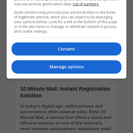
Popular Articles
may use precise geolocation data.
List of partners.
Some vendors may process your personal data on the basis
of legitimate interest, which you can object to by managing
your options below. Look for a link at the bottom of this page
or in the site menu to manage or withdraw consent in privacy
and cookie settings.
Consent
Manage options
10 Minute Mail: Instant Registration
Solution
In today's digital age, online privacy and
convenience often seem at odds. Enter 10
Minute Mail, a service that offers a quick and
efficient solution to one of the internet's
most common annoyances: mandatory email