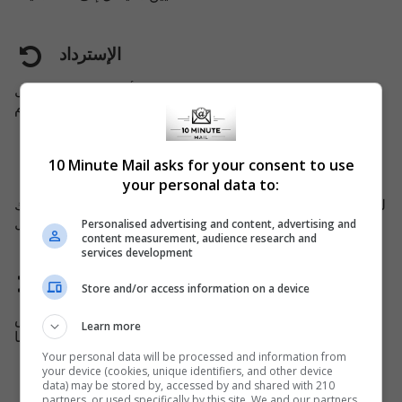
الإسترداد
يمكنك استرداد علبة البريد انتهت للتو، قبل أن يتم إزالته من قبل
النظام.
10 Minute Mail asks for your consent to use
دعم الهواتف المحمولة
your personal data to:
لدينا موقع على شبكة الانترنت مخصص للأجهزة المحمولة، يمكنك
بسهولة استخدام خدماتنا على جهازك المحمول.
Personalised advertising and content, advertising and
content measurement, audience research and
services development
تغيير النطاق
Store and/or access information on a device
نحن نستبدل اسم المجال كل 45 يومًا، لتجنب حظر بعض
Learn more
الخدمات لنا.
Your personal data will be processed and information from
your device (cookies, unique identifiers, and other device
data) may be stored by, accessed by and shared with 210
partners, or used specifically by this site. We and our partners