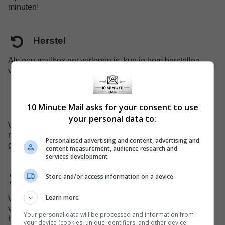
minuten!
Herstel
Als een mailbox net verlopen is, kun je hem herstellen,
voor hij verwijderd wordt uit het systeem.
Mobiele ondersteuning
10 Minute Mail asks for your consent to use
your personal data to:
We hebben een speciale website die geschikt is voor
mobiel. Ook op mobiel kun je onze diensten eenvoudig
Personalised advertising and content, advertising and
gebruiken.
content measurement, audience research and
services development
Store and/or access information on a device
Domeinnaam verandert
Learn more
We vervangen de domeinnaam om de 45 dagen om te
voorkomen dat sommige beheerders ons domein
Your personal data will be processed and information from
blokkeren.
your device (cookies, unique identifiers, and other device