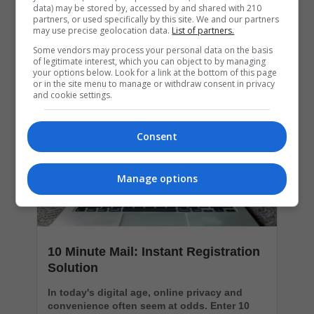
data) may be stored by, accessed by and shared with 210
partners, or used specifically by this site. We and our partners
may use precise geolocation data.
List of partners.
Popular Articles
Some vendors may process your personal data on the basis
of legitimate interest, which you can object to by managing
your options below. Look for a link at the bottom of this page
or in the site menu to manage or withdraw consent in privacy
and cookie settings.
Consent
Manage options
10 Minute Mail: Instant Registration
Solution
In today's digital age, online privacy and
convenience often seem at odds. Enter 10