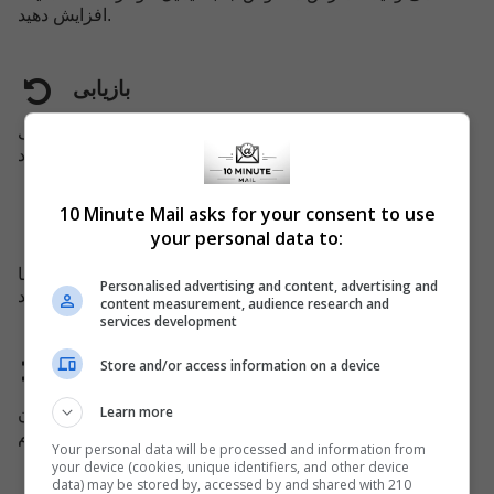
افزایش دهید.
بازیابی
ایمیل منقضی شده ی شما می تواند قبل از آنکه از سیستم حذف
شود، بازگردانده شود
10 Minute Mail asks for your consent to use
پشتیبانی موبایل
your personal data to:
ما یک وب سایت برای دستگاه های موبایل معرفی کردیم تا شما
Personalised advertising and content, advertising and
هم بتوانید به راحتی از خدمات ما استفاده کنید.
content measurement, audience research and
services development
Store and/or access information on a device
دامنه تغییر کرد
Learn more
ما هر 45 روز یکبار نام دامنه را عوض می کنیم، تا از بلوکه شدن
توسط مسئولین سایر سایتها اجتناب کرده باشیم.
Your personal data will be processed and information from
your device (cookies, unique identifiers, and other device
data) may be stored by, accessed by and shared with 210