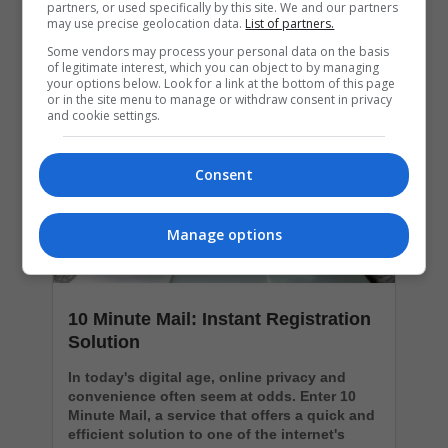
partners, or used specifically by this site. We and our partners
may use precise geolocation data.
List of partners.
Popular Articles
Some vendors may process your personal data on the basis
of legitimate interest, which you can object to by managing
your options below. Look for a link at the bottom of this page
or in the site menu to manage or withdraw consent in privacy
and cookie settings.
Consent
Manage options
10 Minute Mail: Instant Registration
Solution
In today's digital age, online privacy and
convenience often seem at odds. Enter 10
Minute Mail, a service that offers a quick and
efficient solution to one of the internet's